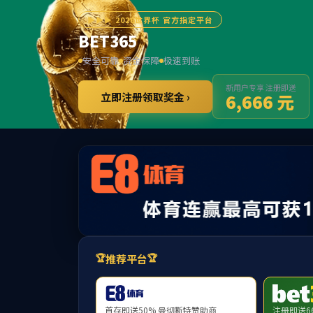
******
您现在的位置：
首页
最新动态
农工党bevictor伟德
来源
11
月
6
日，中国农工民主党bevictor伟德
动，并研究谋划明年重点工作。